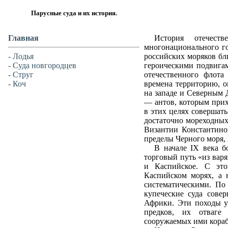
Парусные суда и их история.
Главная
История отечест
многонационального го
- Лодья
российских моряков бл
- Суда новгородцев
героическими подвига
- Струг
отечественного флота
- Коч
времена территорию, 
на западе и Северным 
— антов, которым прих
в этих целях совершат
достаточно мореходных
Византии Константино
пределы Черного моря, 
В начале IX века б
торговый путь «из варя
и Каспийское. С эт
Каспийском морях, а 
систематическими. По 
купеческие суда сове
Африки. Эти походы у
предков, их отваге
сооружаемых ими кораб