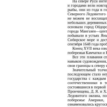
На севере Руси инт
и городами вели новго
рыбы, они из года в г
Северного Ледовитого 
не можем не восхищат
небольших деревянных 
основали город Обдорс
города Мангазеи—центр
побывали в устьях Яны
Сибирское море и до
сентября 1648 года про
Конец XVII века озн
побережья Камчатки и 
Все эти плавания с
навыков судовождения,
свои границы к северу 
Значительный толчо
последующем стало неу
государства с каждым
соотечественники в 
состоявшиеся в первой 
Прончищева, Д. Я. и X
Ледовитого океана, по
побережье Америки,
ознаменовались кругос