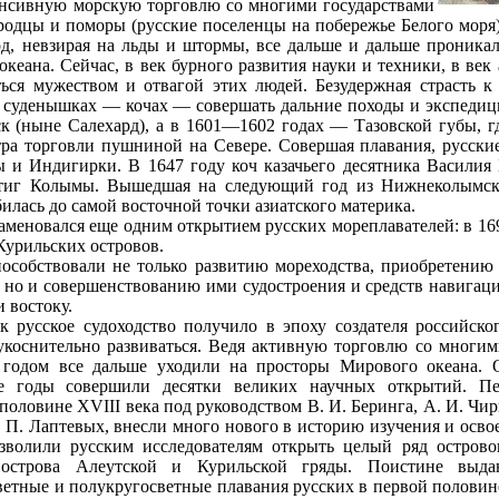
енсивную морскую торговлю со многими государствами
родцы и поморы (русские поселенцы на побережье Белого моря
од, невзирая на льды и штормы, все дальше и дальше проник
океана. Сейчас, в век бурного развития науки и техники, в ве
ься мужеством и отвагой этих людей. Безудержная страсть к
суденышках — кочах — совершать дальние походы и экспедици
к (ныне Салехард), а в 1601—1602 годах — Тазовской губы, где
а торговли пушниной на Севере. Совершая плавания, русские
 и Индигирки. В 1647 году коч казачьего десятника Василия
стиг Колымы. Вышедшая на следующий год из Нижнеколымска
билась до самой восточной точки азиатского материка.
аменовался еще одним открытием русских мореплавателей: в 169
Курильских островов.
пособствовали не только развитию мореходства, приобретению
 но и совершенствованию ими судостроения и средств навигаци
и востоку.
к русское судоходство получило в эпоху создателя российско
коснительно развиваться. Ведя активную торговлю со многим
 годом все дальше уходили на просторы Мирового океана. 
те годы совершили десятки великих научных открытий. Пе
половине XVIII века под руководством В. И. Беринга, А. И. Чир
. П. Лаптевых, внесли много нового в историю изучения и осво
зволили русским исследователям открыть целый ряд островов
 острова Алеутской и Курильской гряды. Поистине выда
ветные и полукругосветные плавания русских в первой половине