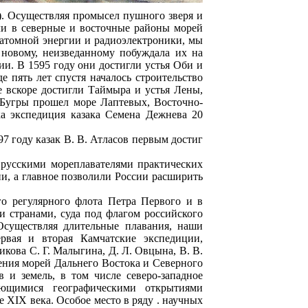
). Осуществляя промысел пушного зверя и
али в северные и восточные районы морей
к атомной энергии и радиоэлектроники, мы
 новому, неизведанному побуждала их на
и. В 1595 году они достигли устья Оби и
 пять лет спустя началось строительство
 вскоре достигли Таймыра и устья Лены,
 Бугры прошел море Лаптевых, Восточно-
 экспедиция казака Семена Дежнева 20
7 году казак В. В. Атласов первым достиг
 русскими мореплавателями практических
и, а главное позволили России расширить
го регулярного флота Петра Первого и в
и странами, суда под флагом российского
Осуществляя длительные плавания, наши
рвая и вторая Камчатские экспедиции,
икова С. Г. Малыгина, Д. Л. Овцына, В. В.
ения морей Дальнего Востока и Северного
 и земель, в том числе северо-западное
ющимися географическими открытиями
 XIX века. Особое место в ряду . научных