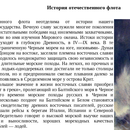
История отечественного флота
венного флота неотделима от истории нашего
сударства. Вечную славу заслужили многие поколения
истательными победами над иноземными захватчиками,
ми во имя изучения Мирового океана. Истоки истории
 уходят в глубокую Древность, в IV—IX века. В те
ограниченную Черным морем на юге, низовьями- Дуная
Донцом на востоке, заселяли племена восточных славян
одилось неоднократно защищать свою независимость и
ь длительные морские походы. На легких, но прочных и
 лодьях-однодеревках они достигали не только столицы
поля, но и предпринимали смелые плавания далеко за
появляясь в Средиземном море у острова Крит.
ольшое значение в жизни восточных славян приобрел
г в греки», пролегающий из Балтийского моря в Черное
ого времени морские походы русских в Черном и
несколько позднее на Балтийском и Белом становятся
свидетельству древних восточных писателей, русские
ршали рейсы к берегам Италии, Испании и Северной
бедительно говорят о высокой морской выучке наших
 и выносливости, хороших мореходных качествах
лей — лодей.