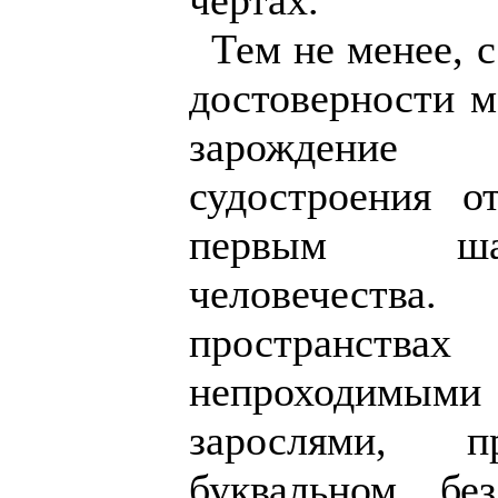
чертах.
Тем не менее, 
достоверности м
зарождение 
судостроения о
первым ша
человечеств
пространствах
непроходим
зарослями,
буквальном бе