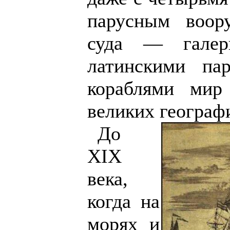
парусным воор
суда — гале
латинскими па
кораблями мир
великих географ
До
XIX
века,
когда на
морях и