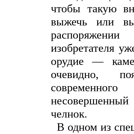
чтобы такую в
выжечь или вы
распоряжени
изобретателя уж
орудие — каме
очевидно, по
современн
несовершенн
челнок.
В одном из сп