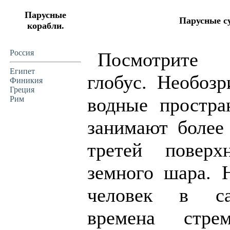
Парусные
Парусные су
корабли.
Россия
Посмотрит
Египет
глобус. Необоз
Финикия
Греция
водные простра
Рим
занимают более
третей поверх
земного шара. Н
человек в са
времена стрем