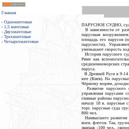
Главная
- Одномачтовые
ПАРУСНОЕ СУДНО, судно
- 1,5 мачтовые
В зависимости от разме
- Двухмачтовые
парусным вооружением
- Трехмачтовые
площадь его парусов (н
- Четырехмачтовые
парусности). Управляю
уменьшают скорость хода
История парусного судн
Риме как вспомогатель
средиземноморских стран
паруса.
В Древней Руси в 9-14 в
юге (Киев). На парусных
Чёрному морям, доходил
Развитие парусного су
управления парусами с
главные районы парусно
началу 18 в. парусные 
торг. парусные суда гр
800 чел.
Наивысшего развития па
воен. флотов. Так, груз
экипаж -100 чел., скор