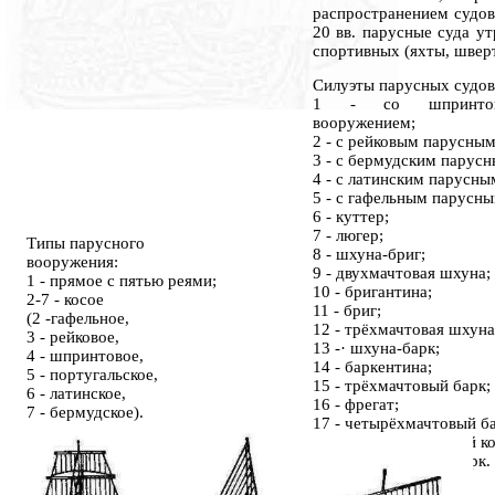
распространением судов
20 вв. парусные суда у
спортивных (яхты, шверт
Силуэты парусных судов
1 - со шпринтов
вооружением;
2 - с рейковым парусны
3 - с бермудским парус
4 - с латинским парусн
5 - с гафельным парусн
6 - куттер;
7 - люгер;
Типы парусного
8 - шхуна-бриг;
вооружения:
9 - двухмачтовая шхуна;
1 - прямое с пятью реями;
10 - бригантина;
2-7 - косое
11 - бриг;
(2 -гафельное,
12 - трёхмачтовая шхуна
3 - рейковое,
13 -· шхуна-барк;
4 - шпринтовое,
14 - баркентина;
5 - португальское,
15 - трёхмачтовый барк;
6 - латинское,
16 - фрегат;
7 - бермудское).
17 - четырёхмачтовый ба
18 - четырёхмачтовый ко
19 - пятимачтовый барк.