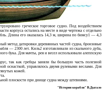
руировано греческое торговое судно. Под воздействием
асти корпуса остались на месте в виде чертежа с отдельно
ль. Длина его оказалась 14,3 м, ширина по бимсу1 — 4,3
дный метод датировки деревянных частей судна, бронзовые
абля — 2300 лет. Киль2 изготавливали из скального дуба,
ого бука. Для мачты, рея и весел использовали алеппскую
рус, так как гребцы заняли бы большую часть полезной
ной оснасткой, управлялось двумя рулевыми веслами. Для
тянутых кожей.
та.
льной плоскости при днище судна между штевнями.
"История корабля" В.Дыгало