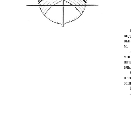
вод
вын
м.
мон
шпа
ель
пло
защ