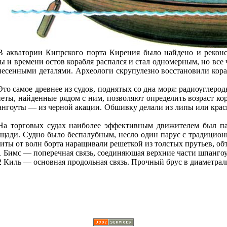
В акватории Кипрского порта Кирения было найдено и реконст
ы и времени остов корабля распался и стал одномерным, но все ч
есенными деталями. Археологи скрупулезно восстановили кораб
Это самое древнее из судов, поднятых со дна моря: радиоуглеро
еты, найденные рядом с ним, позволяют определить возраст кор
нгоуты — из черной акации. Обшивку делали из липы или красн
.
На торговых судах наиболее эффективным движителем был па
щади. Судно было беспалубным, несло один парус с традицион
иты от волн борта наращивали решеткой из толстых прутьев, об
1 Бимс — поперечная связь, соединяющая верхние части шпангоу
2 Киль — основная продольная связь. Прочный брус в диаметра