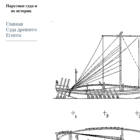
Парусные суда и
их история.
Главная
Суда древнего
Египта